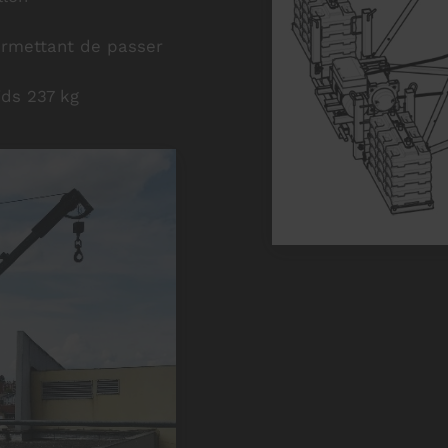
permettant de passer
ids 237 kg