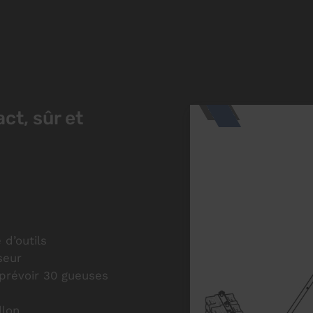
t, sûr et
 d’outils
seur
(prévoir 30 gueuses
llon